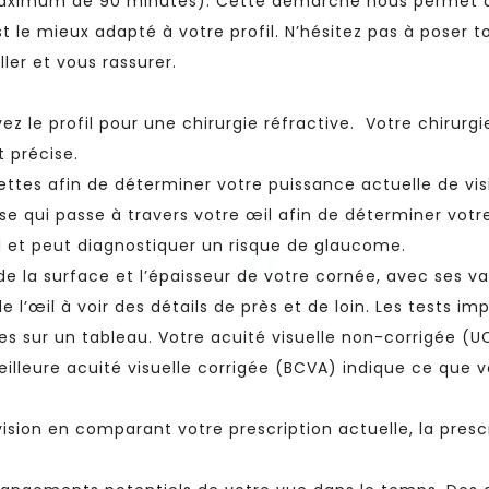
e maximum de 90 minutes). Cette démarche nous permet d
t le mieux adapté à votre profil. N’hésitez pas à poser t
ler et vous rassurer.
avez le profil pour une chirurgie réfractive. Votre chirurg
t précise.
ettes afin de déterminer votre puissance actuelle de vis
use qui passe à travers votre œil afin de déterminer votr
l et peut diagnostiquer un risque de glaucome.
de la surface et l’épaisseur de votre cornée, avec ses var
e l’œil à voir des détails de près et de loin. Les tests i
les sur un tableau. Votre acuité visuelle non-corrigée (
meilleure acuité visuelle corrigée (BCVA) indique ce que
e vision en comparant votre prescription actuelle, la presc