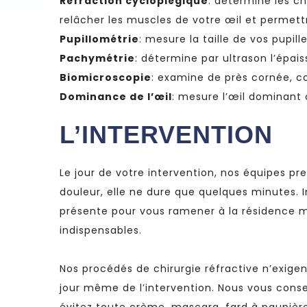
Réfraction cycloplégique
: détermine les c
relâcher les muscles de votre œil et permettre
Pupillométrie
: mesure la taille de vos pupill
Pachymétrie
: détermine par ultrason l’épai
Biomicroscopie
: examine de près cornée, co
Dominance de l’œil
: mesure l’œil dominant o
L’INTERVENTION
Le jour de votre intervention, nos équipes p
douleur, elle ne dure que quelques minutes.
présente pour vous ramener à la résidence mé
indispensables.
Nos procédés de chirurgie réfractive n’exig
jour même de l’intervention. Nous vous conse