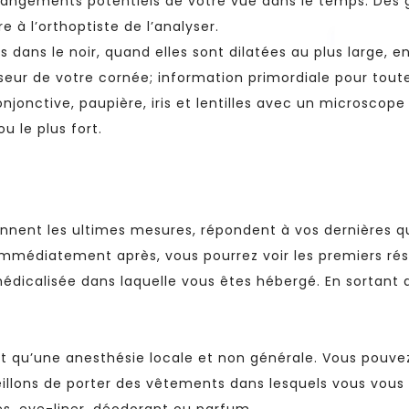
hangements potentiels de votre vue dans le temps. Des g
 à l’orthoptiste de l’analyser.
es dans le noir, quand elles sont dilatées au plus large, 
sseur de votre cornée; information primordiale pour toute
njonctive, paupière, iris et lentilles avec un microscope
u le plus fort.
rennent les ultimes mesures, répondent à vos dernières 
 Immédiatement après, vous pourrez voir les premiers ré
dicalisée dans laquelle vous êtes hébergé. En sortant du
ent qu’une anesthésie locale et non générale. Vous pou
illons de porter des vêtements dans lesquels vous vous s