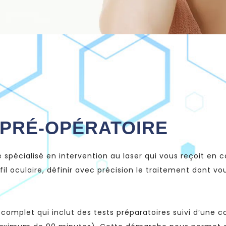
 PRÉ-OPÉRATOIRE
spécialisé en intervention au laser qui vous reçoit en co
l oculaire, définir avec précision le traitement dont vou
complet qui inclut des tests préparatoires suivi d’une c